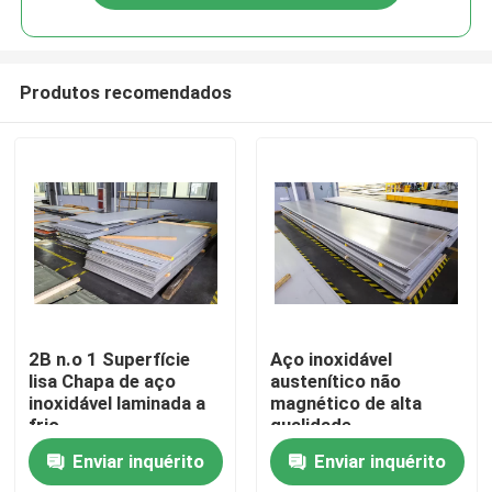
Produtos recomendados
Casa
2B n.o 1 Superfície
Aço inoxidável
lisa Chapa de aço
austenítico não
inoxidável laminada a
magnético de alta
Quem Somos
frio
qualidade
Enviar inquérito
Enviar inquérito
Contatos