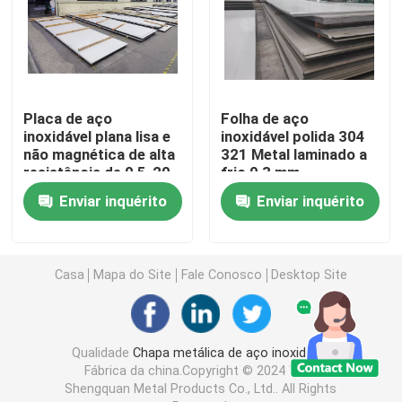
Bobina 304 de aço inoxidável
Rod Bar de aço inoxidável
Placa de aço
Folha de aço
inoxidável plana lisa e
inoxidável polida 304
não magnética de alta
321 Metal laminado a
Folha 304 de aço inoxidável
resistência de 0,5-20
frio 0,3 mm
mm
Enviar inquérito
Enviar inquérito
Tubo de aço inoxidável 316
Fios de chapa de cobre
Casa
Mapa do Site
Fale Conosco
Desktop Site
Caixa de cabos de aço inoxidável
Qualidade
Chapa metálica de aço inoxidável
Fábrica da china.Copyright © 2024 Wuxi
Shengquan Metal Products Co., Ltd.. All Rights