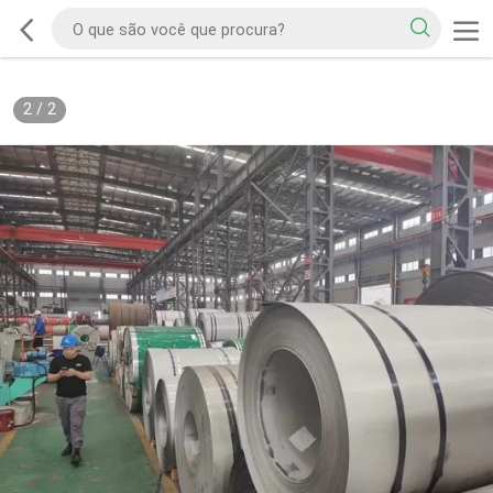
2
/
2