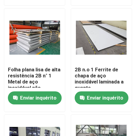
Produtos
Vídeos
Chapa metálica de aço inoxidável
Folha plana lisa de alta
2B n.o 1 Ferrite de
Tubo metálico de aço inoxidável
resistência 2B n° 1
chapa de aço
Metal de aço
inoxidável laminada a
inoxidável não
quente
magnético para uso
Bobina de aço inoxidável da folha
Enviar inquérito
Enviar inquérito
industrial
Rodas de aço inoxidável
Chapa de aço inoxidável