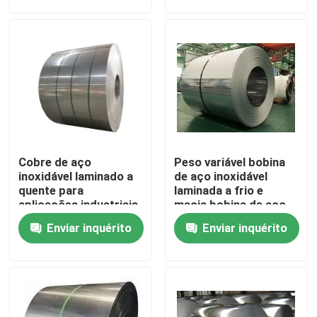
Produtos
Vídeos
Chapa metálica de aço inoxidável
Cobre de aço
Peso variável bobina
Tubo metálico de aço inoxidável
inoxidável laminado a
de aço inoxidável
quente para
laminada a frio e
aplicações industriais
macia bobina de aço
revestida de cor para
Bobina de aço inoxidável da folha
Enviar inquérito
Enviar inquérito
moldagem
Rodas de aço inoxidável
Chapa de aço inoxidável