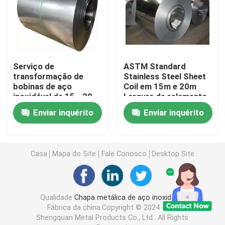
Bobina 304 de aço inoxidável
Rod Bar de aço inoxidável
Serviço de
ASTM Standard
transformação de
Stainless Steel Sheet
bobinas de aço
Coil em 15m e 20m
Folha 304 de aço inoxidável
inoxidável de 15 - 20
Largura de rolamento
m laminadas a quente
personalizado
Enviar inquérito
Enviar inquérito
laminadas a frio
Tubo de aço inoxidável 316
Fios de chapa de cobre
Casa
Mapa do Site
Fale Conosco
Desktop Site
Caixa de cabos de aço inoxidável
Qualidade
Chapa metálica de aço inoxidável
Fábrica da china.Copyright © 2024 Wuxi
Shengquan Metal Products Co., Ltd.. All Rights