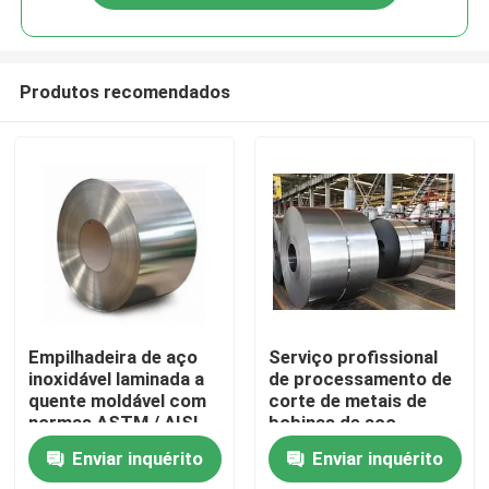
Produtos recomendados
Casa
Empilhadeira de aço
Serviço profissional
inoxidável laminada a
de processamento de
quente moldável com
corte de metais de
Quem Somos
normas ASTM / AISI
bobinas de aço
inoxidável laminadas a
Enviar inquérito
Enviar inquérito
quente
Contatos