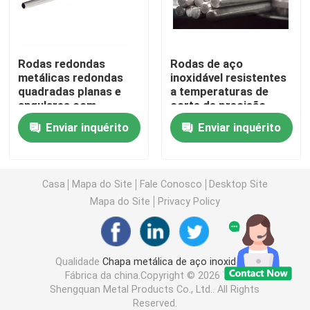
Bobina de aço inoxidável da folha
Rodas redondas
Rodas de aço
metálicas redondas
inoxidável resistentes
Rodas de aço inoxidável
quadradas planas e
a temperaturas de
angulares com
corte de precisão
resistência à corrosão
dobradas 500 mm de
Chapa de aço inoxidável
Enviar inquérito
Enviar inquérito
diâmetro
Bobina 304 de aço inoxidável
Casa
Mapa do Site
Fale Conosco
Desktop Site
Mapa do Site
Privacy Policy
Rod Bar de aço inoxidável
Folha 304 de aço inoxidável
Qualidade
Chapa metálica de aço inoxidável
Fábrica da china.Copyright © 2026 Wuxi
Shengquan Metal Products Co., Ltd.. All Rights
Tubo de aço inoxidável 316
Reserved.