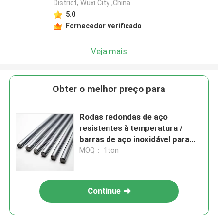
District, Wuxi City ,China
5.0
Fornecedor verificado
Veja mais
Obter o melhor preço para
Rodas redondas de aço
resistentes à temperatura /
barras de aço inoxidável para
dobra decorativa
MOQ： 1ton
Continue